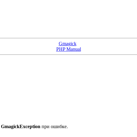
Gmagick
PHP Manual
т
GmagickException
при ошибке.