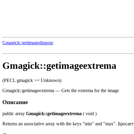
Gmagick::getimagedispose
Gmagick::getimageextrema
(PECL gmagick >= Unknown)
Gmagick::getimageextrema
—
Gets the extrema for the image
Описание
public
array
Gmagick::getimageextrema
(
void
)
Returns an associative array with the keys "min" and "max". Бросае