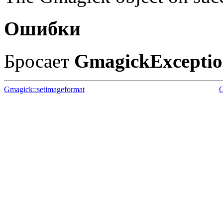
Ошибки
Бросает
GmagickExcepti
Gmagick::setimageformat
G