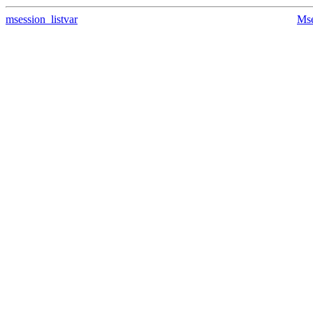
msession_listvar
Ms