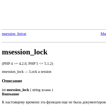
msession_listvar
Ms
msession_lock
(PHP 4 >= 4.2.0, PHP 5 <= 5.1.2)
msession_lock
—
Lock a session
Описание
int
msession_lock
(
string
)
$name
Внимание
К настоящему времени эта функция еще не была документирова