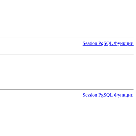
Session PgSQL Функции
Session PgSQL Функции